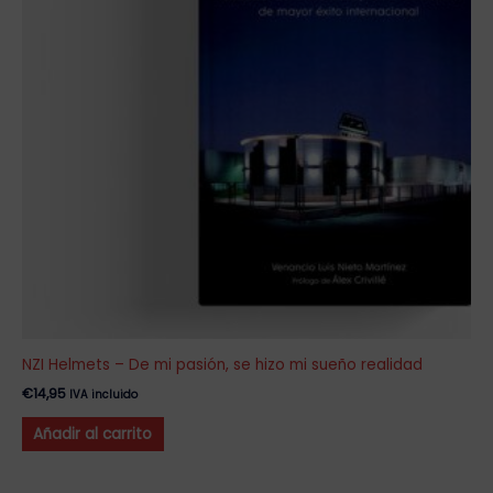
NZI Helmets – De mi pasión, se hizo mi sueño realidad
€
14,95
IVA incluido
Añadir al carrito