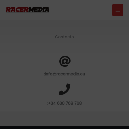
Ir
Men
al
princ
contenido
Contacto
:info@racermedia.eu
:+34 630 768 768