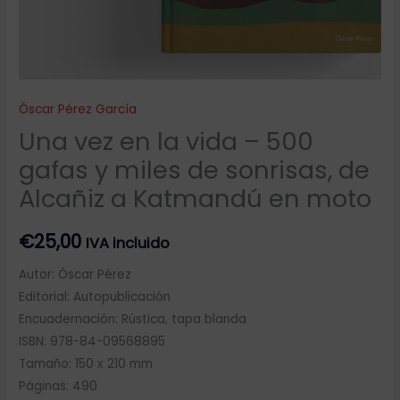
Alcañiz
a
Katmandú
en
moto
Óscar Pérez García
cantidad
Una vez en la vida – 500
gafas y miles de sonrisas, de
Alcañiz a Katmandú en moto
€
25,00
IVA incluido
Autor: Óscar Pérez
Editorial: Autopublicación
Encuadernación: Rústica, tapa blanda
ISBN: 978-84-09568895
Tamaño: 150 x 210 mm
Páginas: 490