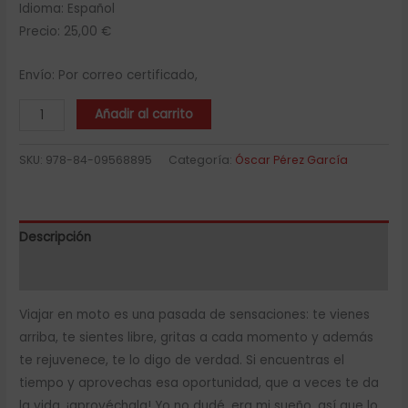
Idioma: Español
Precio: 25,00 €
Envío: Por correo certificado,
Añadir al carrito
SKU:
978-84-09568895
Categoría:
Óscar Pérez García
Descripción
Valoraciones (0)
Viajar en moto es una pasada de sensaciones: te vienes
arriba, te sientes libre, gritas a cada momento y además
te rejuvenece, te lo digo de verdad. Si encuentras el
tiempo y aprovechas esa oportunidad, que a veces te da
la vida, ¡aprovéchala! Yo no dudé, era mi sueño, así que lo