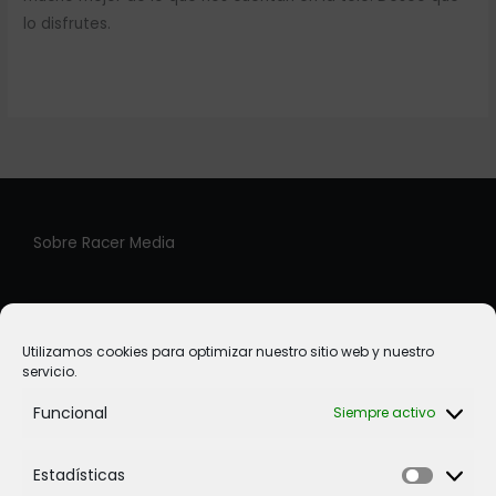
lo disfrutes.
Sobre Racer Media
Racer Media es una plataforma virtual creada para
ofrecer al lector de forma directa una cuidada selección
Utilizamos cookies para optimizar nuestro sitio web y nuestro
de libros de temática motociclista.
servicio.
Funcional
Siempre activo
Avisos Legales
Estadísticas
Estadíst