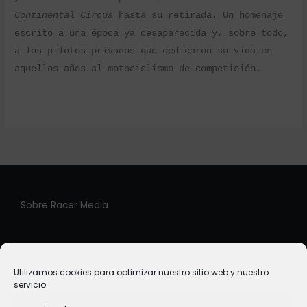
Continental Circus
hasta su retirada. Un homenaje
escrito a una época ya desaparecida y, sobre todo,
a los pilotos privados que dedicaron su vida en
aquellos años al motociclismo de competición.
Sobre Racer Media
Racer Media es una plataforma virtual creada para
ofrecer al lector de forma directa una cuidada selección
Utilizamos cookies para optimizar nuestro sitio web y nuestro
de libros de temática motociclista.
servicio.